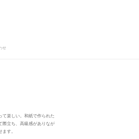
わせ
って楽しい。和紙で作られた
て際立ち、高級感がありなが
せます。