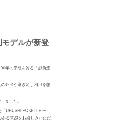
別モデルが新登
500年の伝統を誇る「越前漆
間程度の外出や継ぎ足し利用を想
意しました。
SHI POKETLE 一
のある質感をお楽しみいただ