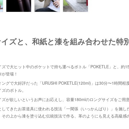
グサイズと、和紙と漆を組み合わせた特
ズで大ヒット中のポケットで持ち運べるボトル「POKETLE」と、約1
作が登場！
グで大好評だった「URUSHI POKETLE(120ml)」は30分〜1時
イズのボトル。
ズが欲しいというお声にお応えし、容量180mlのロングサイズをご用
してきたお茶道具に使われる技法「一閑張（いっかんばり）」を施した「URU
、その上から漆を塗り込む伝統技法で作る、革のようにも見える高級感