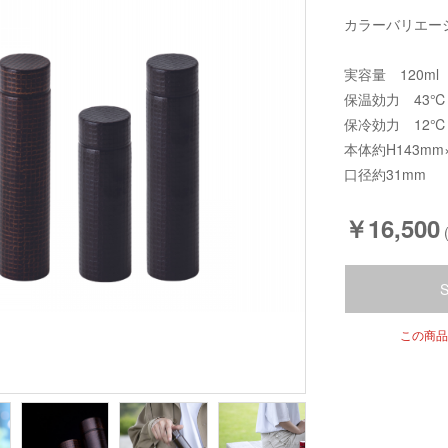
カラーバリエー
実容量 120ml
保温効力 43℃
保冷効力 12℃
本体約H143m
口径約31mm
￥16,500
この商品