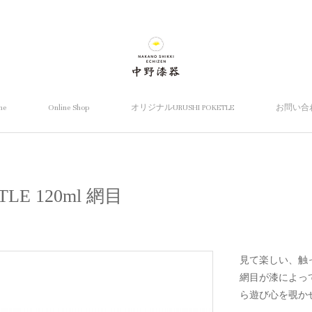
me
Online Shop
オリジナルURUSHI POKETLE
お問い合
TLE 120ml 網目
見て楽しい、触
網目が漆によっ
ら遊び心を覗か