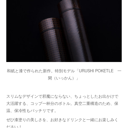
和紙と漆で作られた新作。特別モデル「URUSHI POKETLE 一
閑（いっかん）」
スリムなデザインで邪魔にならない、ちょっとしたお出かけで
大活躍する、コップ一杯分のボトル。真空二重構造のため、保
温、保冷性もバッチリです。
ぜひ漆塗りの美しさを、お好きなドリンクと一緒にお楽しみく
ださい！