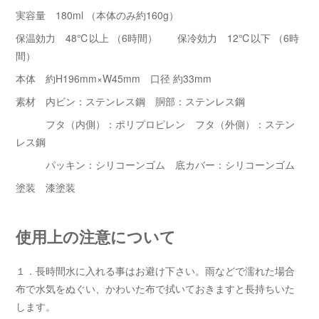
実容量 180ml （本体のみ約160g）
保温効力 48℃以上 （6時間） 保冷効力 12℃以下 （6時
間）
本体 約H196mm×W45mm 口径 約33mm
素材 内ビン：ステンレス鋼 胴部：ステンレス鋼
フタ（内側）：ポリプロピレン フタ（外側）：ステン
レス鋼
パッキン：シリコーンゴム 底カバー：シリコーンゴム
塗装 漆塗装
使用上の注意について
１．長時間水に入れる事はお避け下さい。雨などで濡れた場合
布で水気をぬぐい、かわいた布で拭いておきますと長持ちいた
します。