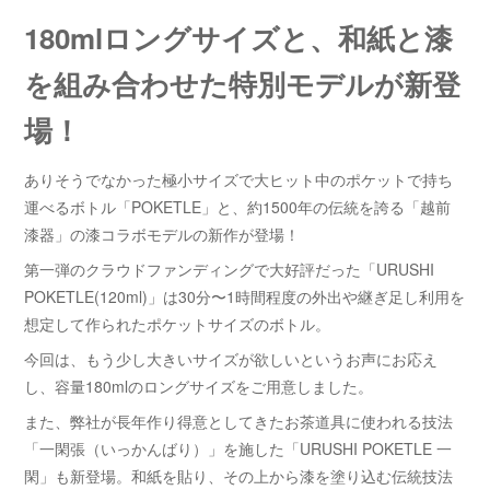
180mlロングサイズと、和紙と漆
を組み合わせた特別モデルが新登
場！
ありそうでなかった極小サイズで大ヒット中のポケットで持ち
運べるボトル「POKETLE」と、約1500年の伝統を誇る「越前
漆器」の漆コラボモデルの新作が登場！
第一弾のクラウドファンディングで大好評だった「URUSHI
POKETLE(120ml)」は30分〜1時間程度の外出や継ぎ足し利用を
想定して作られたポケットサイズのボトル。
今回は、もう少し大きいサイズが欲しいというお声にお応え
し、容量180mlのロングサイズをご用意しました。
また、弊社が長年作り得意としてきたお茶道具に使われる技法
「一閑張（いっかんばり）」を施した「URUSHI POKETLE 一
閑」も新登場。和紙を貼り、その上から漆を塗り込む伝統技法