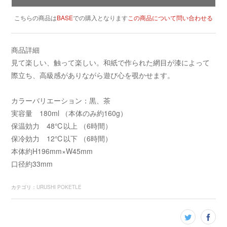
こちらの商品は
BASE
での購入となります
この商品について問い合わせる
商品詳細
見て楽しい、触って楽しい。和紙で作られた網目が漆によって
際立ち、高級感がありながら遊び心を覗かせます。
カラーバリエーション：黒、茶
実容量 180ml （本体のみ約160g）
保温効力 48℃以上 （6時間）
保冷効力 12℃以下 （6時間）
本体約H196mm×W45mm
口径約33mm
カテゴリ
：
URUSHI POKETLE