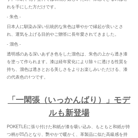
れを手にした方だけです。
- 朱色 -
日本人に馴染み深い伝統的な朱色は華やかで縁起が良いとさ
れ、運気を上げる目的やご贈答に長年愛されてきました。
- 溜色 -
透明感のある深いあずき色をした溜色は、朱色の上から透き漆
を塗って作られます。漆は経年変化により除々に透ける性質を
持ち、溜色は透きとおる美しさをよりお楽しみいただける、漆
の代表色の1つです。
「一閑張（いっかんばり）」モデ
ルも新登場
POKETLEに張り付けた和紙が漆を吸い込み、もともと和紙が持
つ柄が凹凸となり、艷やかで暖かく、革製品に似た高級感を持