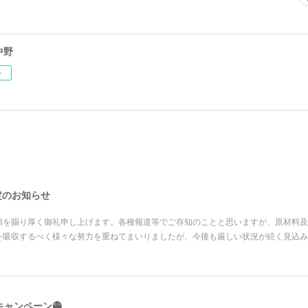
中野
ー
改定のお知らせ
顧を賜り厚く御礼申し上げます。各種報道等でご存知のことと思いますが、原材料及
を吸収するべく様々な努力を重ねてまいりましたが、今後も厳しい状況が続く見込み
キャンペーン👻