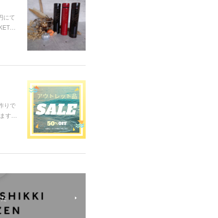
円にて
ET…
手作りで
けます…
した