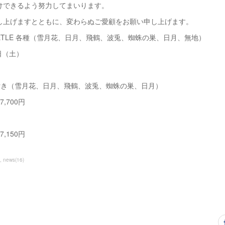
けできるよう努力してまいります。
し上げますとともに、変わらぬご愛顧をお願い申し上げます。
POKETLE 各種（雪月花、日月、飛鶴、波兎、蜘蛛の巣、日月、無地）
1日（土）
 絵柄付き（雪月花、日月、飛鶴、波兎、蜘蛛の巣、日月）
,700円
,150円
news
(
16
)