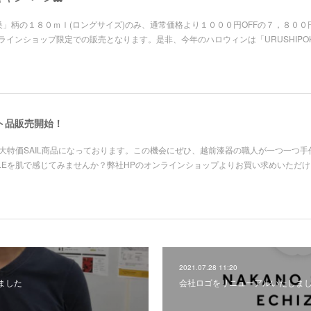
」柄の１８０ｍｌ(ロングサイズ)のみ、通常価格より１０００円OFFの７，８００
ラインショップ限定での販売となります。是非、今年のハロウィンは「URUSHIPOK
ト品販売開始！
50円)の大特価SAIL商品になっております。この機会にぜひ、越前漆器の職人が一つ一つ
ETLEを肌で感じてみませんか？弊社HPのオンラインショップよりお買い求めいただ
2021.07.28 11:20
ました
会社ロゴをリニューアルいたしま