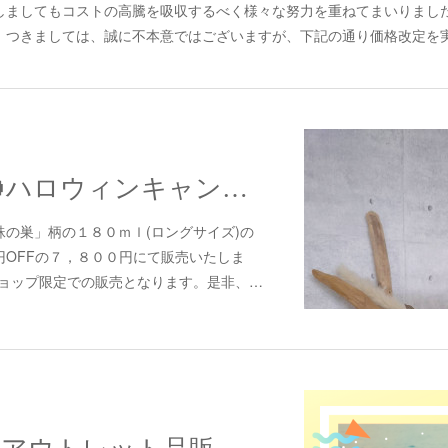
しましてもコストの高騰を吸収するべく様々な努力を重ねてまいりまし
つきましては、誠に不本意ではございますが、下記の通り価格改定を実施
【期間限定】🎃ハロウィンキャンペーン👻
の巣」柄の１８０ｍｌ(ロングサイズ)の
円OFFの７，８００円にて販売いたしま
ショップ限定での販売となります。是非、…