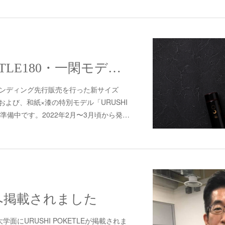
URUSHI POKETLE180・一閑モデル発売準備中です
ファンディング先行販売を行った新サイズ
80」および、和紙×漆の特別モデル「URUSHI
売準備中です。2022年2月〜3月頃から発…
へ掲載されました
面にURUSHI POKETLEが掲載されま