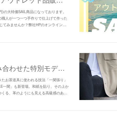
【５０％OFF】アウトレット品販売開始！
850円)の大特価SAIL商品になっております。
の職人が一つ一つ手作りで仕上げて作った
肌で感じてみませんか？弊社HPのオンライン…
和紙と漆を組み合わせた特別モデル新登場！
きたお茶道具に使われる技法「一閑張り」
ETLE一閑」も新登場。和紙を貼り、その上か
つくる、革のようにも見える高級感のあ…