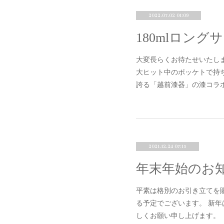
2022.07.02 01:09
180mlロン
大変長らくお待たせいたし
大ヒット中のポッケトで持ち運
誇る「越前漆器」の漆コラ
2021.12.24 07:15
年末年始のお
平素は格別のお引き立てを賜
る予定でございます。 新年
しくお願い申し上げます。