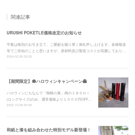
関連記事
URUSHI POKETLE価格改定のお知らせ
平素は格別のお引き立て、ご愛顧を賜り厚く御礼申し上げます。各種報道
等でご存知のことと思いますが、原材料及び製造コストが高騰しており…
2024.02.26 05:52
【期間限定】🎃ハロウィンキャンペーン👻
ハロウィンにちなんで「蜘蛛の巣」柄の１８０ｍｌ
(ロングサイズ)のみ、通常価格より１０００円OFF…
2022.10.08 00:00
和紙と漆を組み合わせた特別モデル新登場！