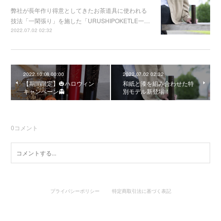
弊社が長年作り得意としてきたお茶道具に使われる
技法「一閑張り」を施した「URUSHIPOKETLE一…
2022.07.02 02:32
2022.10.08 00:00
2022.07.02 02:32
【期間限定】🎃ハロウィン
和紙と漆を組み合わせた特
キャンペーン👻
別モデル新登場！
0
コメント
プライバシーポリシー
特定商取引法に基づく表記