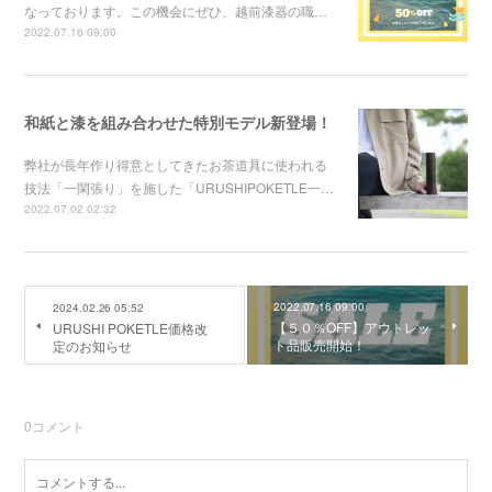
なっております。この機会にぜひ、越前漆器の職…
2022.07.16 09:00
和紙と漆を組み合わせた特別モデル新登場！
弊社が長年作り得意としてきたお茶道具に使われる
技法「一閑張り」を施した「URUSHIPOKETLE一…
2022.07.02 02:32
2022.07.16 09:00
2024.02.26 05:52
【５０％OFF】アウトレッ
URUSHI POKETLE価格改
ト品販売開始！
定のお知らせ
0
コメント