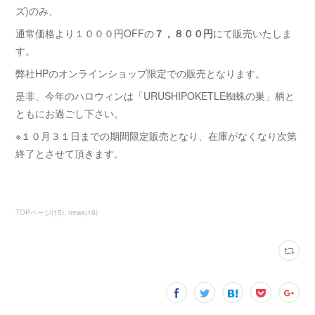
ズ)のみ、
通常価格より１０００円OFFの
７，８００円
にて販売いたしま
す。
弊社HPのオンラインショップ限定での販売となります。
是非、今年のハロウィンは「URUSHIPOKETLE蜘蛛の巣」柄と
ともにお過ごし下さい。
※１０月３１日までの期間限定販売となり、在庫がなくなり次第
終了とさせて頂きます。
TOPページ
(
15
)
news
(
16
)