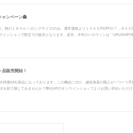
キャンペーン👻
」柄の１８０ｍｌ(ロングサイズ)のみ、通常価格より１０００円OFFの７，８００
ラインショップ限定での販売となります。是非、今年のハロウィンは「URUSHIPOK
ト品販売開始！
50円)の大特価SAIL商品になっております。この機会にぜひ、越前漆器の職人が一つ一つ
ETLEを肌で感じてみませんか？弊社HPのオンラインショップよりお買い求めいただ