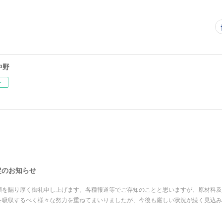
中野
ー
改定のお知らせ
顧を賜り厚く御礼申し上げます。各種報道等でご存知のことと思いますが、原材料及
を吸収するべく様々な努力を重ねてまいりましたが、今後も厳しい状況が続く見込み