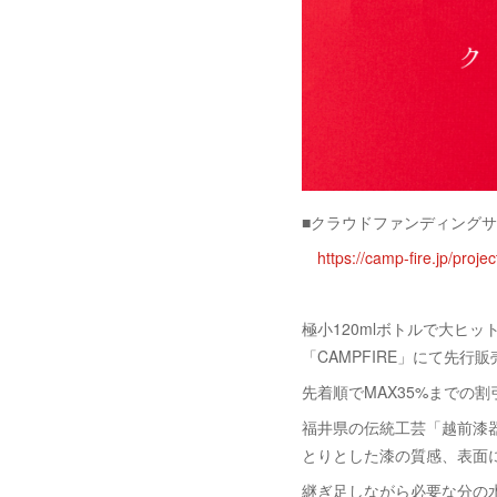
■クラウドファンディング
https://camp-fire.jp/proj
極小120mlボトルで大ヒッ
「CAMPFIRE」にて先行
先着順でMAX35%までの
福井県の伝統工芸「越前漆器
とりとした漆の質感、表面
継ぎ足しながら必要な分の