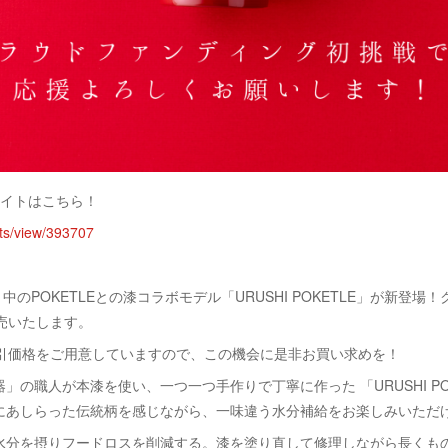
サイトはこちら！
ects/view/393707
ト中のPOKETLEとの漆コラボモデル「URUSHI POKETLE」が新登
販売いたします。
割引価格をご用意していますので、この機会に是非お買い求めを！
」の職人が本漆を使い、一つ一つ手作りで丁寧に作った 「URUSHI PO
にあしらった伝統柄を感じながら、一味違う水分補給をお楽しみいただ
水分を摂りフードロスを削減する。漆を塗り直して修理しながら長くも