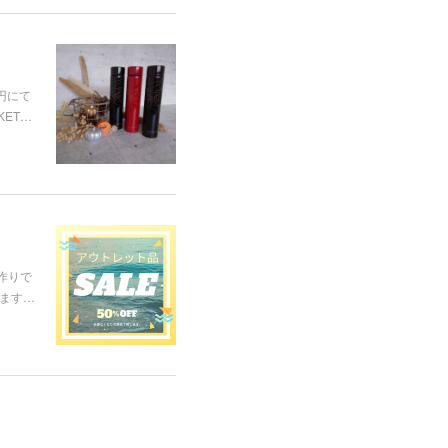
円にて
ET…
手作りで
けます…