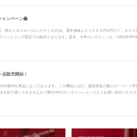
キャンペーン👻
」柄の１８０ｍｌ(ロングサイズ)のみ、通常価格より１０００円OFFの７，８００
ラインショップ限定での販売となります。是非、今年のハロウィンは「URUSHIPOK
ト品販売開始！
50円)の大特価SAIL商品になっております。この機会にぜひ、越前漆器の職人が一つ一つ
ETLEを肌で感じてみませんか？弊社HPのオンラインショップよりお買い求めいただ