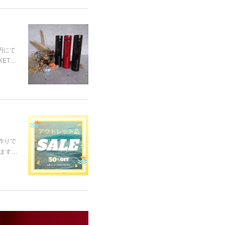
円にて
ET…
手作りで
けます…