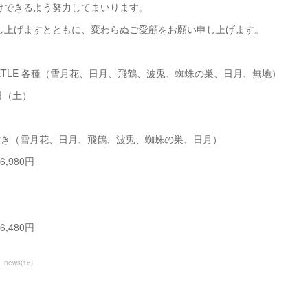
けできるよう努力してまいります。
し上げますとともに、変わらぬご愛顧をお願い申し上げます。
POKETLE 各種（雪月花、日月、飛鶴、波兎、蜘蛛の巣、日月、無地）
2日（土）
 絵柄付き（雪月花、日月、飛鶴、波兎、蜘蛛の巣、日月）
,980円
,480円
news
(
16
)